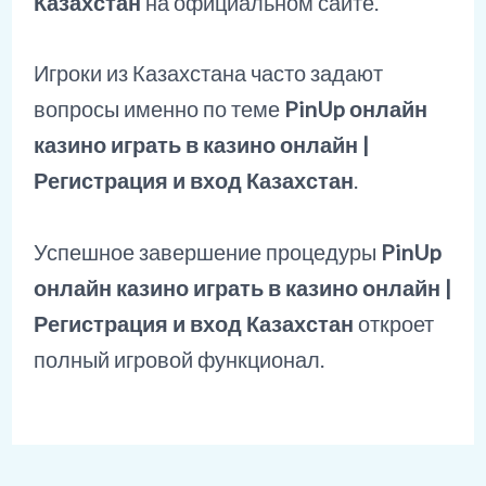
Казахстан
на официальном сайте.
Игроки из Казахстана часто задают
вопросы именно по теме
PinUp онлайн
казино играть в казино онлайн |
Регистрация и вход Казахстан
.
Успешное завершение процедуры
PinUp
онлайн казино играть в казино онлайн |
Регистрация и вход Казахстан
откроет
полный игровой функционал.