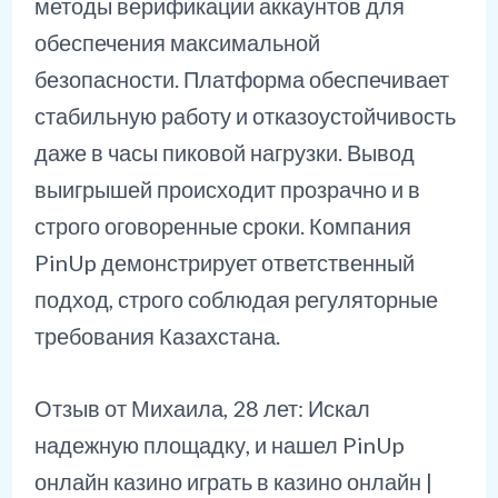
методы верификации аккаунтов для
обеспечения максимальной
безопасности. Платформа обеспечивает
стабильную работу и отказоустойчивость
даже в часы пиковой нагрузки. Вывод
выигрышей происходит прозрачно и в
строго оговоренные сроки. Компания
PinUp демонстрирует ответственный
подход, строго соблюдая регуляторные
требования Казахстана.
Отзыв от Михаила, 28 лет: Искал
надежную площадку, и нашел PinUp
онлайн казино играть в казино онлайн |