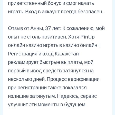
приветственный бонус и смог начать
играть. Вход в аккаунт всегда безопасен.
Отзыв от Анны, 37 лет: К сожалению, мой
опыт не столь позитивен. Хотя PinUp
онлайн казино играть в казино онлайн |
Регистрация и вход Казахстан
рекламирует быстрые выплаты, мой
первый вывод средств затянулся на
несколько дней. Процесс верификации
при регистрации также показался
излишне затянутым. Надеюсь, сервис
улучшит эти моменты в будущем.