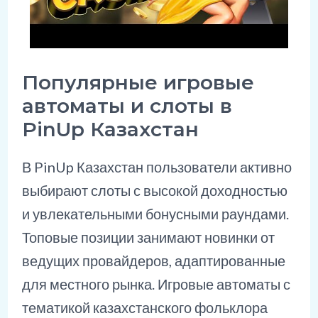
Популярные игровые
автоматы и слоты в
PinUp Казахстан
В PinUp Казахстан пользователи активно
выбирают слоты с высокой доходностью
и увлекательными бонусными раундами.
Топовые позиции занимают новинки от
ведущих провайдеров, адаптированные
для местного рынка. Игровые автоматы с
тематикой казахстанского фольклора