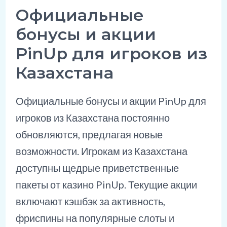
Официальные
бонусы и акции
PinUp для игроков из
Казахстана
Официальные бонусы и акции PinUp для
игроков из Казахстана постоянно
обновляются, предлагая новые
возможности. Игрокам из Казахстана
доступны щедрые приветственные
пакеты от казино PinUp. Текущие акции
включают кэшбэк за активность,
фриспины на популярные слоты и