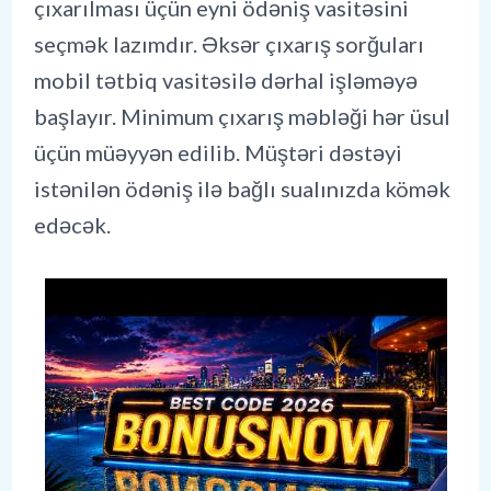
çıxarılması üçün eyni ödəniş vasitəsini
seçmək lazımdır. Əksər çıxarış sorğuları
mobil tətbiq vasitəsilə dərhal işləməyə
başlayır. Minimum çıxarış məbləği hər üsul
üçün müəyyən edilib. Müştəri dəstəyi
istənilən ödəniş ilə bağlı sualınızda kömək
edəcək.