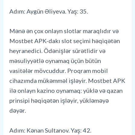
Adım: Aygün Əliyeva. Yaş: 35.
Mənə ən çox onlayn slotlar maraqlıdır və
Mostbet APK-dakı slot seçimi həqiqətən
heyranedici. Ödənişlər sürətlidir və
məsuliyyətlə oynamaq üçün bütün
vasitələr mövcuddur. Proqram mobil
cihazımda mükəmməl işləyir. Mostbet APK
ilə onlayn kazino oynamaq: yüklə və qazan
prinsipi həqiqətən işləyir, yükləməyə
dəyər.
Adım: Kənan Sultanov. Yaş: 42.