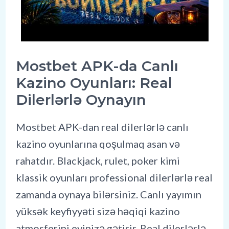
Mostbet APK-da Canlı
Kazino Oyunları: Real
Dilerlərlə Oynayın
Mostbet APK-dan real dilerlərlə canlı
kazino oyunlarına qoşulmaq asan və
rahatdır. Blackjack, rulet, poker kimi
klassik oyunları professional dilerlərlə real
zamanda oynaya bilərsiniz. Canlı yayımın
yüksək keyfiyyəti sizə həqiqi kazino
atmosferini evinizə gətirir. Real dilerlərlə