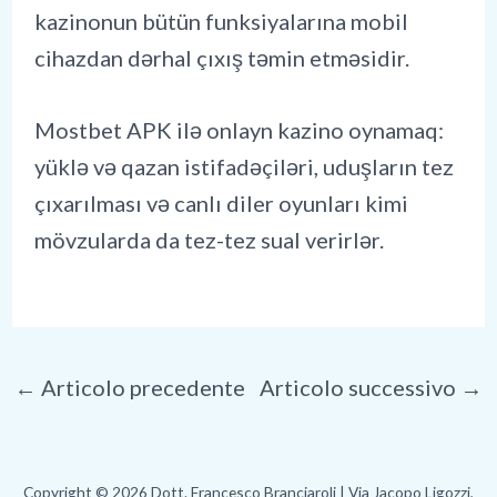
kazinonun bütün funksiyalarına mobil
cihazdan dərhal çıxış təmin etməsidir.
Mostbet APK ilə onlayn kazino oynamaq:
yüklə və qazan istifadəçiləri, uduşların tez
çıxarılması və canlı diler oyunları kimi
mövzularda da tez-tez sual verirlər.
Navigazione
←
Articolo precedente
Articolo successivo
→
articoli
Copyright © 2026 Dott. Francesco Branciaroli | Via Jacopo Ligozzi,