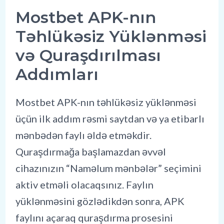
Mostbet APK-nın
Təhlükəsiz Yüklənməsi
və Quraşdırılması
Addımları
Mostbet APK-nın təhlükəsiz yüklənməsi
üçün ilk addım rəsmi saytdan və ya etibarlı
mənbədən faylı əldə etməkdir.
Quraşdırmağa başlamazdan əvvəl
cihazınızın “Naməlum mənbələr” seçimini
aktiv etməli olacaqsınız. Faylın
yüklənməsini gözlədikdən sonra, APK
faylını açaraq quraşdırma prosesini