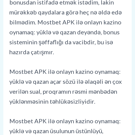
bonusdan istifadə etmək istədim, lakin
mürəkkəb qaydalara görə heç nə əldə edə
bilmədim. Mostbet APK ilə onlayn kazino
oynamaq: yüklə və qazan deyəndə, bonus
sisteminin şəffaflığı da vacibdir, bu isə
hazırda çatışmır.
Mostbet APK ilə onlayn kazino oynamaq:
yüklə və qazan açar sözü ilə əlaqəli ən çox
verilən sual, proqramın rəsmi mənbədən
yüklənməsinin təhlükəsizliyidir.
Mostbet APK ilə onlayn kazino oynamaq:
yüklə və qazan üsulunun üstünlüyü,