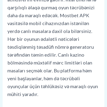
qarşılıqlı əlaqə qurmaq oyun təcrübənizi
daha da maraqlı edəcək. Mostbet APK
vasitəsilə mobil cihazınızdan istənilən
yerdə canlı masalara daxil ola bilərsiniz.
Hər bir oyunun ədalətli nəticələri
təsdiqlənmiş təsadüfi nömrə generatoru
tərəfindən təmin edilir. Canlı kazino
bölməsində müxtəlif mərc limitləri olan
masaları seçmək olar. Bu platforma həm
yeni başlayanlar, həm də təcrübəli
oyunçular üçün təhlükəsiz və maraqlı oyun
mühiti yaradır.