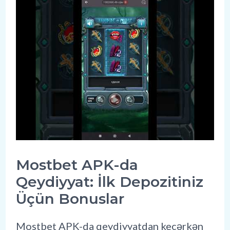
Mostbet APK-da
Qeydiyyat: İlk Depozitiniz
Üçün Bonuslar
Mostbet APK-da qeydiyyatdan keçərkən