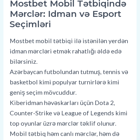
Mostbet Mobil Tətbiqində
Mərclər: Idman və Esport
Seçimləri
Mostbet mobil tətbiqi ilə istənilən yerdən
idman mərcləri etmək rahatlığı əldə edə
bilərsiniz.
Azərbaycan futbolundan tutmuş, tennis və
basketbol kimi populyar turnirlərə kimi
geniş seçim mövcuddur.
Kiberidman həvəskarları üçün Dota 2,
Counter-Strike və League of Legends kimi
top oyunlar üzrə mərclər təklif olunur.
Mobil tətbiq həm canlı mərclər, həm də