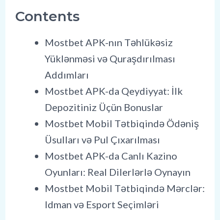
Contents
Mostbet APK-nın Təhlükəsiz
Yüklənməsi və Quraşdırılması
Addımları
Mostbet APK-da Qeydiyyat: İlk
Depozitiniz Üçün Bonuslar
Mostbet Mobil Tətbiqində Ödəniş
Üsulları və Pul Çıxarılması
Mostbet APK-da Canlı Kazino
Oyunları: Real Dilerlərlə Oynayın
Mostbet Mobil Tətbiqində Mərclər:
Idman və Esport Seçimləri