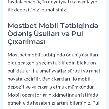
faydalanmaq üçün qeydiyyatı tamamlayıb
ilk depozitinizi etməlisiniz.
Mostbet Mobil Tətbiqində
Ödəniş Üsulları və Pul
Çıxarılması
Mostbet mobil tətbiqində ödəniş üsulları
olduqca geniş seçim təklif edir. Elektron
pul kisələri ilə əməliyyatlar sürətli və rahat
həyata keçirilir. Bank kartları ilə mobil
depozit və ya çıxarış etmək mümkündür.
Mobil operatorların xidmətindən istifadə
etməklə də hesabınızı artıra bilərsiniz. Pul