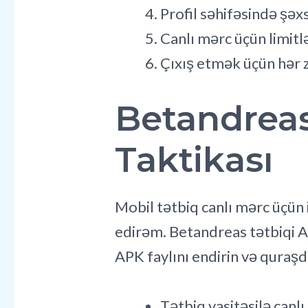
Profil səhifəsində şəxs
Canlı mərc üçün limitl
Çıxış etmək üçün hər z
Betandreas
Taktikası
Mobil tətbiq canlı mərc üçün 
edirəm. Betandreas tətbiqi 
APK faylını endirin və quraşdı
Tətbiq vasitəsilə canlı