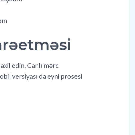
pın
darəetməsi
axil edin. Canlı mərc
obil versiyası da eyni prosesi