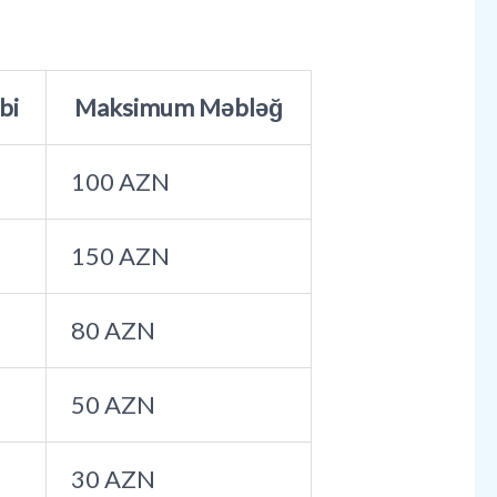
bi
Maksimum Məbləğ
100 AZN
150 AZN
80 AZN
50 AZN
30 AZN