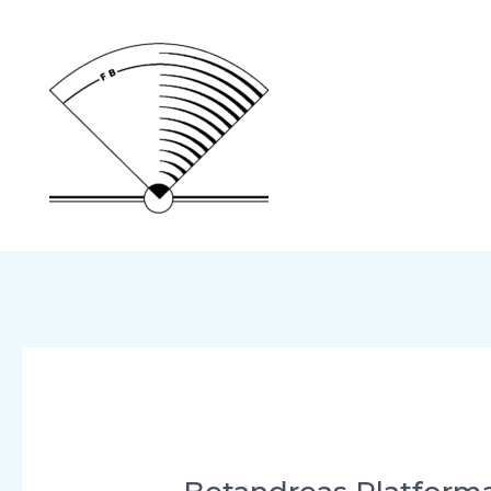
Vai
al
contenuto