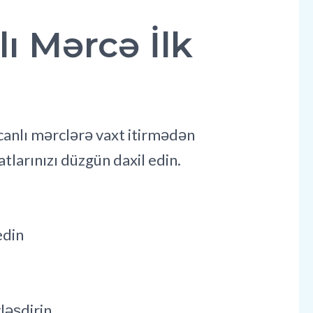
ı Mərcə İlk
canlı mərclərə vaxt itirmədən
tlarınızı düzgün daxil edin.
edin
ləşdirin